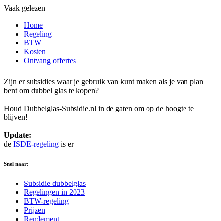
Vaak gelezen
Home
Regeling
BTW
Kosten
Ontvang offertes
Zijn er subsidies waar je gebruik van kunt maken als je van plan
bent om dubbel glas te kopen?
Houd Dubbelglas-Subsidie.nl in de gaten om op de hoogte te
blijven!
Update:
de
ISDE-regeling
is er.
Snel naar:
Subsidie dubbelglas
Regelingen in 2023
BTW-regeling
Prijzen
Rendement