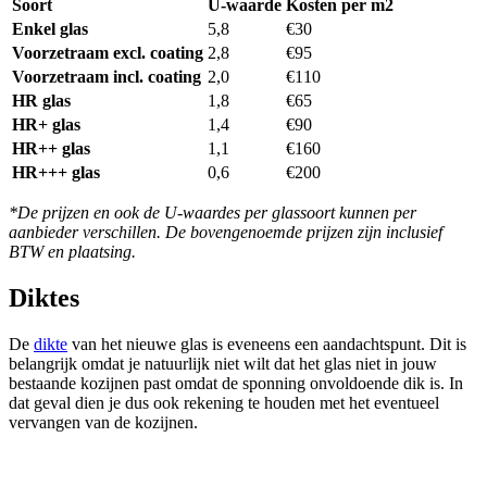
Soort
U-waarde
Kosten per m2
Enkel glas
5,8
€30
Voorzetraam excl. coating
2,8
€95
Voorzetraam incl. coating
2,0
€110
HR glas
1,8
€65
HR+ glas
1,4
€90
HR++ glas
1,1
€160
HR+++ glas
0,6
€200
*De prijzen en ook de U-waardes per glassoort kunnen per
aanbieder verschillen. De bovengenoemde prijzen zijn inclusief
BTW en plaatsing.
Diktes
De
dikte
van het nieuwe glas is eveneens een aandachtspunt. Dit is
belangrijk omdat je natuurlijk niet wilt dat het glas niet in jouw
bestaande kozijnen past omdat de sponning onvoldoende dik is. In
dat geval dien je dus ook rekening te houden met het eventueel
vervangen van de kozijnen.