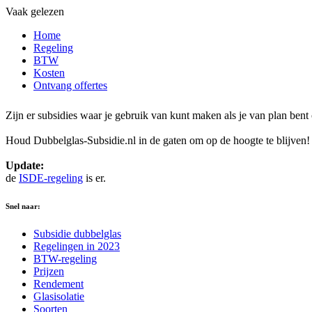
Vaak gelezen
Home
Regeling
BTW
Kosten
Ontvang offertes
Zijn er subsidies waar je gebruik van kunt maken als je van plan ben
Houd Dubbelglas-Subsidie.nl in de gaten om op de hoogte te blijven!
Update:
de
ISDE-regeling
is er.
Snel naar:
Subsidie dubbelglas
Regelingen in 2023
BTW-regeling
Prijzen
Rendement
Glasisolatie
Soorten