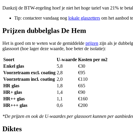
Dankzij de BTW-regeling hoef je niet het hoge tarief van 21% te beta
Tip: contacteer vandaag nog
lokale glaszetters
om het aanbod te
Prijzen dubbelglas De Hem
Het is goed om te weten wat de gemiddelde
prijzen
zijn als je dubbel
glassoort (hoe lager deze waarde, hoe beter de isolatie):
Soort
U-waarde
Kosten per m2
Enkel glas
5,8
€30
Voorzetraam excl. coating
2,8
€95
Voorzetraam incl. coating
2,0
€110
HR glas
1,8
€65
HR+ glas
1,4
€90
HR++ glas
1,1
€160
HR+++ glas
0,6
€200
*De prijzen en ook de U-waardes per glassoort kunnen per aanbieder 
Diktes