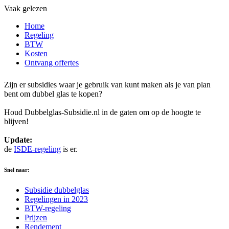
Vaak gelezen
Home
Regeling
BTW
Kosten
Ontvang offertes
Zijn er subsidies waar je gebruik van kunt maken als je van plan
bent om dubbel glas te kopen?
Houd Dubbelglas-Subsidie.nl in de gaten om op de hoogte te
blijven!
Update:
de
ISDE-regeling
is er.
Snel naar:
Subsidie dubbelglas
Regelingen in 2023
BTW-regeling
Prijzen
Rendement