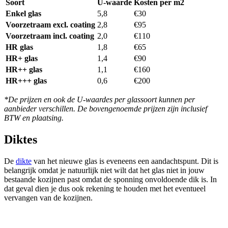
Soort
U-waarde
Kosten per m2
Enkel glas
5,8
€30
Voorzetraam excl. coating
2,8
€95
Voorzetraam incl. coating
2,0
€110
HR glas
1,8
€65
HR+ glas
1,4
€90
HR++ glas
1,1
€160
HR+++ glas
0,6
€200
*De prijzen en ook de U-waardes per glassoort kunnen per
aanbieder verschillen. De bovengenoemde prijzen zijn inclusief
BTW en plaatsing.
Diktes
De
dikte
van het nieuwe glas is eveneens een aandachtspunt. Dit is
belangrijk omdat je natuurlijk niet wilt dat het glas niet in jouw
bestaande kozijnen past omdat de sponning onvoldoende dik is. In
dat geval dien je dus ook rekening te houden met het eventueel
vervangen van de kozijnen.