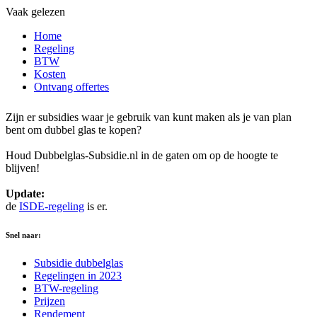
Vaak gelezen
Home
Regeling
BTW
Kosten
Ontvang offertes
Zijn er subsidies waar je gebruik van kunt maken als je van plan
bent om dubbel glas te kopen?
Houd Dubbelglas-Subsidie.nl in de gaten om op de hoogte te
blijven!
Update:
de
ISDE-regeling
is er.
Snel naar:
Subsidie dubbelglas
Regelingen in 2023
BTW-regeling
Prijzen
Rendement