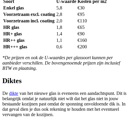
Soort
U-waarde
Kosten per m2
Enkel glas
5,8
€30
Voorzetraam excl. coating
2,8
€95
Voorzetraam incl. coating
2,0
€110
HR glas
1,8
€65
HR+ glas
1,4
€90
HR++ glas
1,1
€160
HR+++ glas
0,6
€200
*De prijzen en ook de U-waardes per glassoort kunnen per
aanbieder verschillen. De bovengenoemde prijzen zijn inclusief
BTW en plaatsing.
Diktes
De
dikte
van het nieuwe glas is eveneens een aandachtspunt. Dit is
belangrijk omdat je natuurlijk niet wilt dat het glas niet in jouw
bestaande kozijnen past omdat de sponning onvoldoende dik is. In
dat geval dien je dus ook rekening te houden met het eventueel
vervangen van de kozijnen.