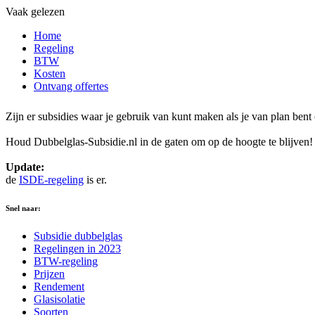
Vaak gelezen
Home
Regeling
BTW
Kosten
Ontvang offertes
Zijn er subsidies waar je gebruik van kunt maken als je van plan ben
Houd Dubbelglas-Subsidie.nl in de gaten om op de hoogte te blijven!
Update:
de
ISDE-regeling
is er.
Snel naar:
Subsidie dubbelglas
Regelingen in 2023
BTW-regeling
Prijzen
Rendement
Glasisolatie
Soorten