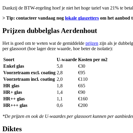
Dankzij de BTW-regeling hoef je niet het hoge tarief van 21% te beta
> Tip: contacteer vandaag nog
lokale glaszetters
om het aanbod te
Prijzen dubbelglas Aerdenhout
Het is goed om te weten wat de gemiddelde
prijzen
zijn als je dubbel
per glassoort (hoe lager deze waarde, hoe beter de isolatie):
Soort
U-waarde
Kosten per m2
Enkel glas
5,8
€30
Voorzetraam excl. coating
2,8
€95
Voorzetraam incl. coating
2,0
€110
HR glas
1,8
€65
HR+ glas
1,4
€90
HR++ glas
1,1
€160
HR+++ glas
0,6
€200
*De prijzen en ook de U-waardes per glassoort kunnen per aanbieder 
Diktes